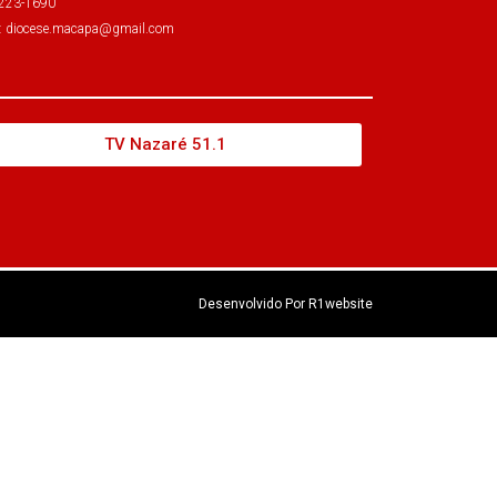
3223-1690
l: diocese.macapa@gmail.com
TV Nazaré 51.1
Desenvolvido Por R1website