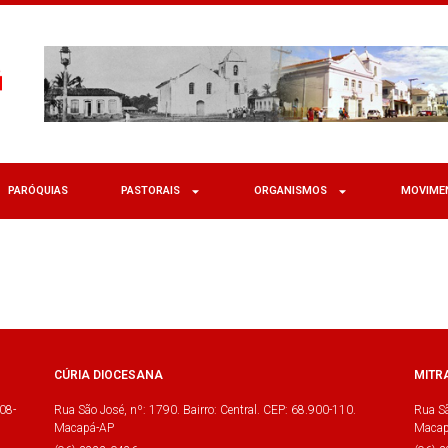
PARÓQUIAS
PASTORAIS
ORGANISMOS
MOVIME
CÚRIA DIOCESANA
MITR
08-
Rua São José, nº: 1790. Bairro: Central. CEP: 68.900-110.
Rua Sã
Macapá-AP
Macap