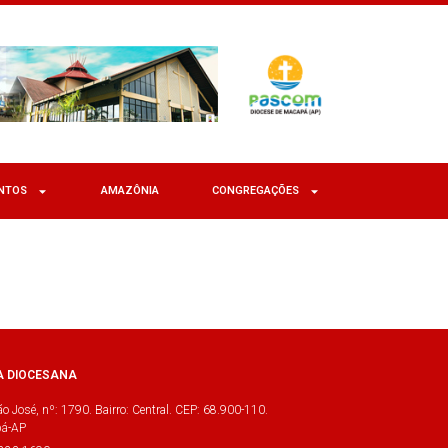
NTOS
AMAZÔNIA
CONGREGAÇÕES
A DIOCESANA
o José, nº: 1790. Bairro: Central. CEP: 68.900-110.
á-AP