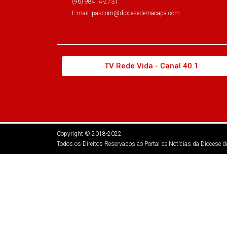
(96) 98414-2731
E-mail: pascom@diocesedemacapa.com
TV Rede Vida - Canal 40.1
Copyright © 2018-2022
Todos os Direitos Reservados ao Portal de Notícias da Diocese