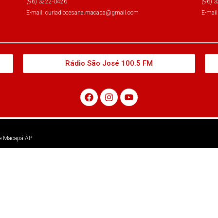
(96) 3222-0426
(96) 
E-mail: curiadiocesana.macapa@gmail.com
E-mai
Rádio São José 100.5 FM
 de Macapá-AP