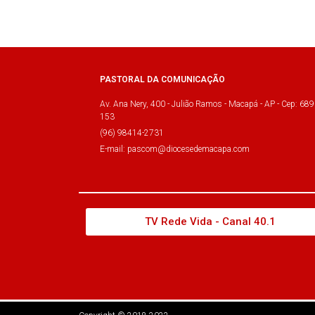
PASTORAL DA COMUNICAÇÃO
Av. Ana Nery, 400 - Julião Ramos - Macapá - AP - Cep: 689
153
(96) 98414-2731
E-mail: pascom@diocesedemacapa.com
TV Rede Vida - Canal 40.1