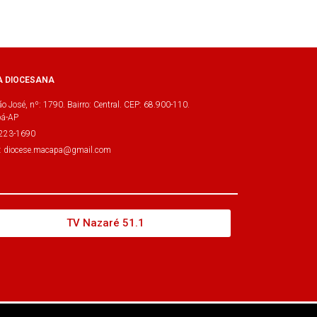
A DIOCESANA
o José, nº: 1790. Bairro: Central. CEP: 68.900-110.
á-AP
3223-1690
l: diocese.macapa@gmail.com
TV Nazaré 51.1