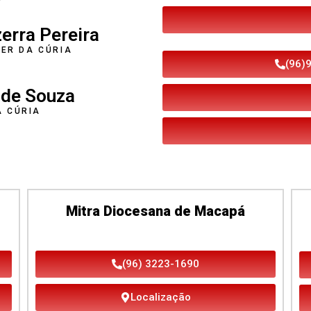
erra Pereira
LER DA CÚRIA
(96)
 de Souza
A CÚRIA
Mitra Diocesana de Macapá
(96) 3223-1690
Localização