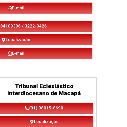
E-mail
984109396 / 3222-0426
Localização
E-mail
Tribunal Eclesiástico
Interdiocesano de Macapá
(91) 98015-8690
Localização