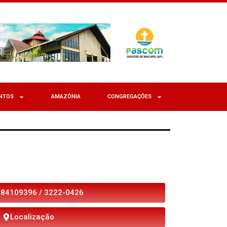
NTOS
AMAZÔNIA
CONGREGAÇÕES
984109396 / 3222-0426
Localização