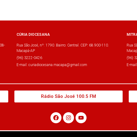
CÚRIA DIOCESANA
MITR
08-
Rua São José, nº: 1790. Bairro: Central. CEP: 68.900-110.
Rua Sã
Macapá-AP
Macap
(96) 3222-0426
(96) 
E-mail: curiadiocesana.macapa@gmail.com
E-mai
Rádio São José 100.5 FM