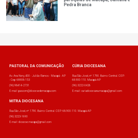
Pedra Branca
PASTORAL DA COMUNICAÇÃO
CÚRIA DIOCESANA
Av. Ana Nery, 400 - Julião Ramos - Macapá - AP
Rua São José, nº: 1790. Bairro: Central. CEP:
- Cep: 68908-153
68.900-110. Macapá-AP
(96) 98414-2731
(96) 3222-0426
E-mail: pascom@diocesedemacapa.com
E-mail: curiadiocesana.macapa@gmail.com
MITRA DIOCESANA
Rua São José, nº: 1790. Bairro: Central. CEP: 68.900-110. Macapá-AP
(96) 3223-1690
E-mail: diocese.macapa@gmail.com