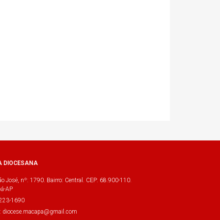
A DIOCESANA
o José, nº: 1790. Bairro: Central. CEP: 68.900-110.
á-AP
3223-1690
l: diocese.macapa@gmail.com