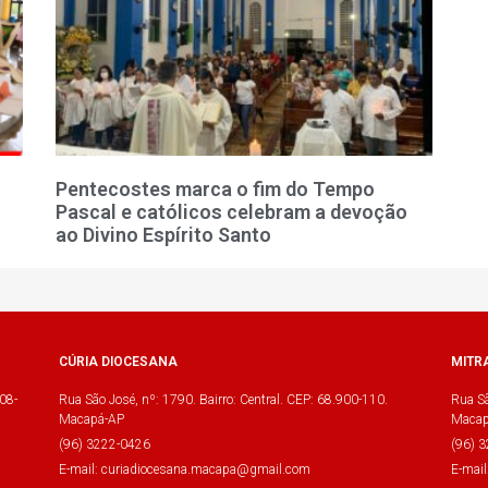
Pentecostes marca o fim do Tempo
Pascal e católicos celebram a devoção
ao Divino Espírito Santo
CÚRIA DIOCESANA
MITR
08-
Rua São José, nº: 1790. Bairro: Central. CEP: 68.900-110.
Rua Sã
Macapá-AP
Macap
(96) 3222-0426
(96) 
E-mail: curiadiocesana.macapa@gmail.com
E-mai