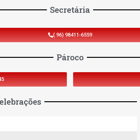
Secretária
( 96) 98411-6559
Pároco
45
elebrações