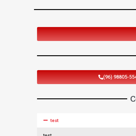
(96) 98805-55
C
test
test