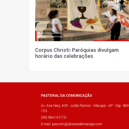
Corpus Christi: Paróquias divulgam
horário das celebrações
PASTORAL DA COMUNICAÇÃO
Av. Ana Nery, 400 - Julião Ramos - Macapá - AP - Cep: 689
153
(96) 98414-2731
E-mail: pascom@diocesedemacapa.com