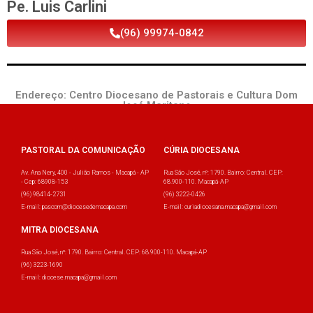
Pe. Luis Carlini
(96) 99974-0842
Endereço: Centro Diocesano de Pastorais e Cultura Dom
José Maritano.
PASTORAL DA COMUNICAÇÃO
CÚRIA DIOCESANA
Av. Ana Nery, 400 - Julião Ramos - Macapá - AP
Rua São José, nº: 1790. Bairro: Central. CEP:
- Cep: 68908-153
68.900-110. Macapá-AP
(96) 98414-2731
(96) 3222-0426
E-mail: pascom@diocesedemacapa.com
E-mail: curiadiocesana.macapa@gmail.com
MITRA DIOCESANA
Rua São José, nº: 1790. Bairro: Central. CEP: 68.900-110. Macapá-AP
(96) 3223-1690
E-mail: diocese.macapa@gmail.com