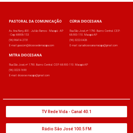
PASTORAL DA COMUNICAÇÃO
CÚRIA DIOCESANA
Av. Ana Nery, 400 - Julião Ramos - Macapá - AP
Rua São José, nº: 1790. Bairro: Central. CEP:
- Cep: 68908-153
68.900-110. Macapá-AP
(96) 98414-2731
(96) 3222-0426
E-mail: pascom@diocesedemacapa.com
E-mail: curiadiocesana.macapa@gmail.com
MITRA DIOCESANA
Rua São José, nº: 1790. Bairro: Central. CEP: 68.900-110. Macapá-AP
(96) 3223-1690
E-mail: diocese.macapa@gmail.com
TV Rede Vida - Canal 40.1
Rádio São José 100.5 FM