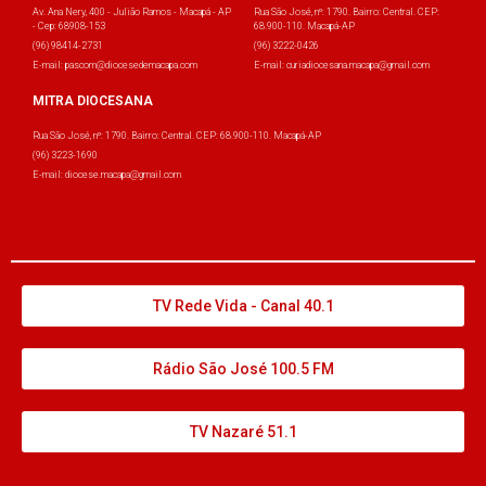
Av. Ana Nery, 400 - Julião Ramos - Macapá - AP
Rua São José, nº: 1790. Bairro: Central. CEP:
- Cep: 68908-153
68.900-110. Macapá-AP
(96) 98414-2731
(96) 3222-0426
E-mail: pascom@diocesedemacapa.com
E-mail: curiadiocesana.macapa@gmail.com
MITRA DIOCESANA
Rua São José, nº: 1790. Bairro: Central. CEP: 68.900-110. Macapá-AP
(96) 3223-1690
E-mail: diocese.macapa@gmail.com
TV Rede Vida - Canal 40.1
Rádio São José 100.5 FM
TV Nazaré 51.1