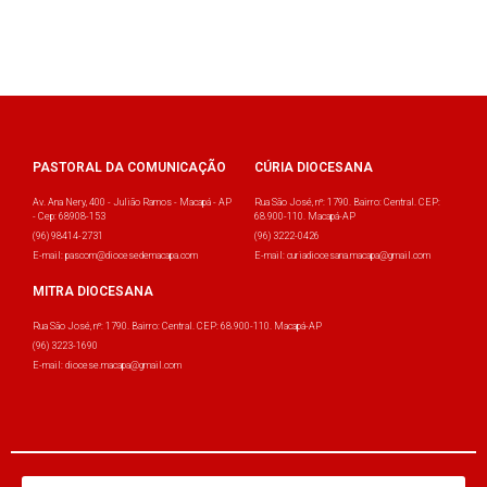
PASTORAL DA COMUNICAÇÃO
CÚRIA DIOCESANA
Av. Ana Nery, 400 - Julião Ramos - Macapá - AP
Rua São José, nº: 1790. Bairro: Central. CEP:
- Cep: 68908-153
68.900-110. Macapá-AP
(96) 98414-2731
(96) 3222-0426
E-mail: pascom@diocesedemacapa.com
E-mail: curiadiocesana.macapa@gmail.com
MITRA DIOCESANA
Rua São José, nº: 1790. Bairro: Central. CEP: 68.900-110. Macapá-AP
(96) 3223-1690
E-mail: diocese.macapa@gmail.com