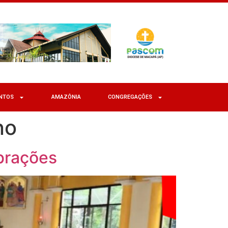
NTOS
AMAZÔNIA
CONGREGAÇÕES
no
ebrações