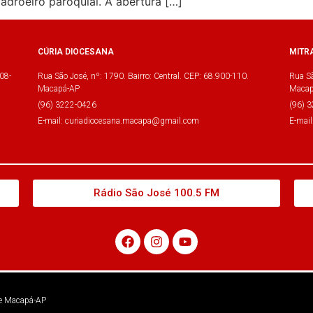
adroeiro paroquial. A abertura […]
CÚRIA DIOCESANA
MITR
08-
Rua São José, nº: 1790. Bairro: Central. CEP: 68.900-110.
Rua Sã
Macapá-AP
Macap
(96) 3222-0426
(96) 
E-mail: curiadiocesana.macapa@gmail.com
E-mai
Rádio São José 100.5 FM
 de Macapá-AP