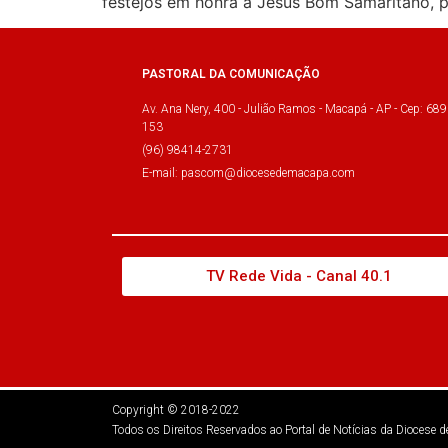
festejos em honra à Jesus Bom Samaritano, p
PASTORAL DA COMUNICAÇÃO
Av. Ana Nery, 400 - Julião Ramos - Macapá - AP - Cep: 689
153
(96) 98414-2731
E-mail: pascom@diocesedemacapa.com
TV Rede Vida - Canal 40.1
Copyright © 2018-2022
Todos os Direitos Reservados ao Portal de Notícias da Diocese