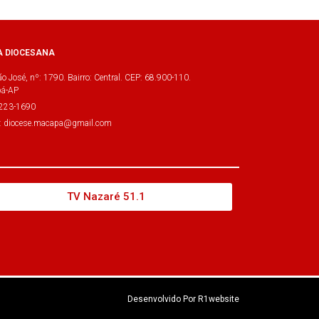
A DIOCESANA
o José, nº: 1790. Bairro: Central. CEP: 68.900-110.
á-AP
3223-1690
l: diocese.macapa@gmail.com
TV Nazaré 51.1
Desenvolvido Por R1website