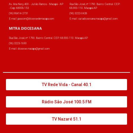
Av. Ana Nery, 400 - Julião Ramos - Macapá - AP
Rua São José, nº: 1790. Bairro: Central. CEP:
- Cep: 68908-153
68.900-110. Macapá-AP
(96) 98414-2731
(96) 3222-0426
E-mail: pascom@diocesedemacapa.com
E-mail: curiadiocesana.macapa@gmail.com
MITRA DIOCESANA
Rua São José, nº: 1790. Bairro: Central. CEP: 68.900-110. Macapá-AP
(96) 3223-1690
E-mail: diocese.macapa@gmail.com
TV Rede Vida - Canal 40.1
Rádio São José 100.5 FM
TV Nazaré 51.1