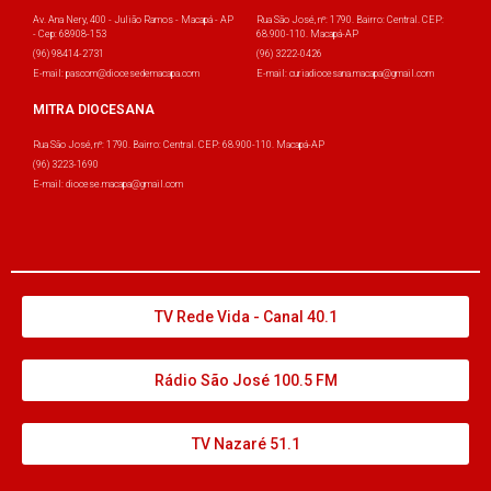
Av. Ana Nery, 400 - Julião Ramos - Macapá - AP
Rua São José, nº: 1790. Bairro: Central. CEP:
- Cep: 68908-153
68.900-110. Macapá-AP
(96) 98414-2731
(96) 3222-0426
E-mail: pascom@diocesedemacapa.com
E-mail: curiadiocesana.macapa@gmail.com
MITRA DIOCESANA
Rua São José, nº: 1790. Bairro: Central. CEP: 68.900-110. Macapá-AP
(96) 3223-1690
E-mail: diocese.macapa@gmail.com
TV Rede Vida - Canal 40.1
Rádio São José 100.5 FM
TV Nazaré 51.1