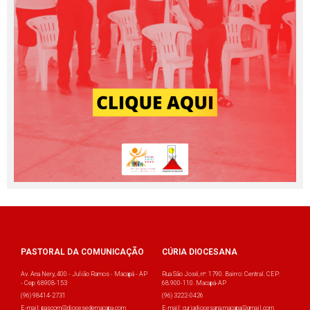
PASTORAL DA COMUNICAÇÃO
CÚRIA DIOCESANA
Av. Ana Nery, 400 - Julião Ramos - Macapá - AP
Rua São José, nº: 1790. Bairro: Central. CEP:
- Cep: 68908-153
68.900-110. Macapá-AP
(96) 98414-2731
(96) 3222-0426
E-mail: pascom@diocesedemacapa.com
E-mail: curiadiocesana.macapa@gmail.com