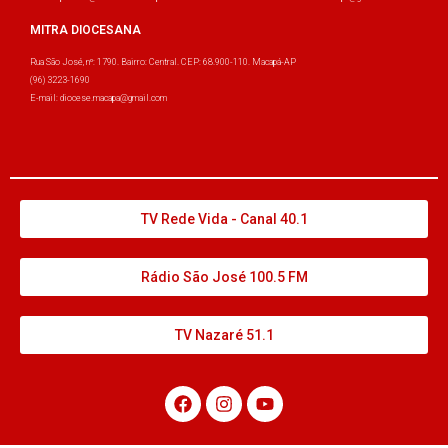
MITRA DIOCESANA
Rua São José, nº: 1790. Bairro: Central. CEP: 68.900-110. Macapá-AP
(96) 3223-1690
E-mail: diocese.macapa@gmail.com
TV Rede Vida - Canal 40.1
Rádio São José 100.5 FM
TV Nazaré 51.1