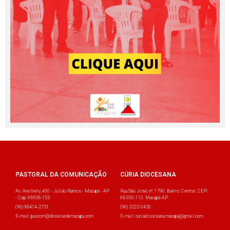
PASTORAL DA COMUNICAÇÃO
CÚRIA DIOCESANA
Av. Ana Nery, 400 - Julião Ramos - Macapá - AP
Rua São José, nº: 1790. Bairro: Central. CEP:
- Cep: 68908-153
68.900-110. Macapá-AP
(96) 98414-2731
(96) 3222-0426
E-mail: pascom@diocesedemacapa.com
E-mail: curiadiocesana.macapa@gmail.com