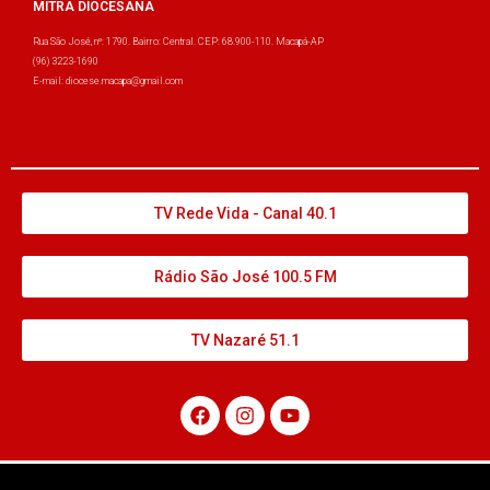
MITRA DIOCESANA
Rua São José, nº: 1790. Bairro: Central. CEP: 68.900-110. Macapá-AP
(96) 3223-1690
E-mail: diocese.macapa@gmail.com
TV Rede Vida - Canal 40.1
Rádio São José 100.5 FM
TV Nazaré 51.1