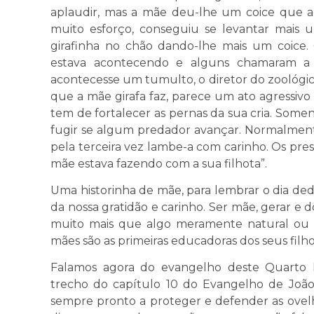
aplaudir, mas a mãe deu-lhe um coice que a 
muito esforço, conseguiu se levantar mais 
girafinha no chão dando-lhe mais um coice.
estava acontecendo e alguns chamaram a 
acontecesse um tumulto, o diretor do zoológico
que a mãe girafa faz, parece um ato agressivo
tem de fortalecer as pernas da sua cria. Som
fugir se algum predador avançar. Normalmente
pela terceira vez lambe-a com carinho. Os pre
mãe estava fazendo com a sua filhota”.
Uma historinha de mãe, para lembrar o dia ded
da nossa gratidão e carinho. Ser mãe, gerar e
muito mais que algo meramente natural ou p
mães são as primeiras educadoras dos seus filh
Falamos agora do evangelho deste Quarto
trecho do capítulo 10 do Evangelho de João
sempre pronto a proteger e defender as ovel