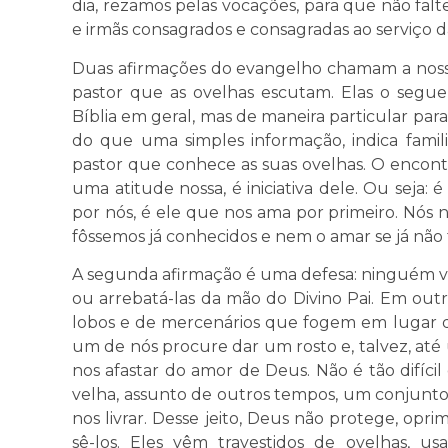
dia, rezamos pelas vocações, para que não fal
e irmãs consagrados e consagradas ao serviço d
Duas afirmações do evangelho chamam a nossa 
pastor que as ovelhas escutam. Elas o segue
Bíblia em geral, mas de maneira particular para
do que uma simples informação, indica famili
pastor que conhece as suas ovelhas. O encont
uma atitude nossa, é iniciativa dele. Ou seja: 
por nós, é ele que nos ama por primeiro. Nós
fôssemos já conhecidos e nem o amar se já não
A segunda afirmação é uma defesa: ninguém va
ou arrebatá-las da mão do Divino Pai. Em outr
lobos e de mercenários que fogem em lugar 
um de nós procure dar um rosto e, talvez, at
nos afastar do amor de Deus. Não é tão difícil
velha, assunto de outros tempos, um conjunto
nos livrar. Desse jeito, Deus não protege, op
sê-los. Eles vêm travestidos de ovelhas, u