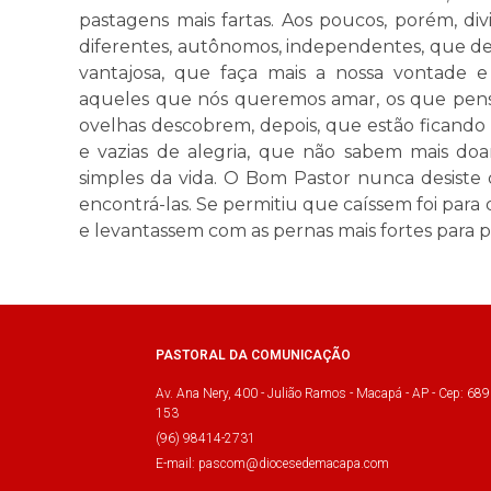
pastagens mais fartas. Aos poucos, porém, di
diferentes, autônomos, independentes, que 
vantajosa, que faça mais a nossa vontade e
aqueles que nós queremos amar, os que pen
ovelhas descobrem, depois, que estão ficando s
e vazias de alegria, que não sabem mais doa
simples da vida. O Bom Pastor nunca desiste d
encontrá-las. Se permitiu que caíssem foi para
e levantassem com as pernas mais fortes para 
PASTORAL DA COMUNICAÇÃO
Av. Ana Nery, 400 - Julião Ramos - Macapá - AP - Cep: 689
153
(96) 98414-2731
E-mail: pascom@diocesedemacapa.com