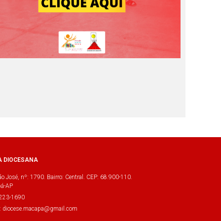
A DIOCESANA
o José, nº: 1790. Bairro: Central. CEP: 68.900-110.
á-AP
3223-1690
l: diocese.macapa@gmail.com