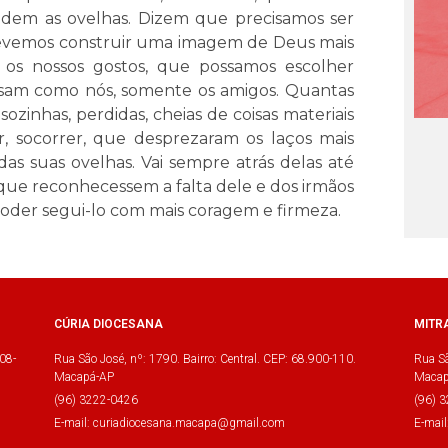
videm as ovelhas. Dizem que precisamos ser
devemos construir uma imagem de Deus mais
 os nossos gostos, que possamos escolher
sam como nós, somente os amigos. Quantas
ozinhas, perdidas, cheias de coisas materiais
r, socorrer, que desprezaram os laços mais
as suas ovelhas. Vai sempre atrás delas até
 que reconhecessem a falta dele e dos irmãos
poder segui-lo com mais coragem e firmeza.
CÚRIA DIOCESANA
MITR
08-
Rua São José, nº: 1790. Bairro: Central. CEP: 68.900-110.
Rua Sã
Macapá-AP
Macap
(96) 3222-0426
(96) 
E-mail: curiadiocesana.macapa@gmail.com
E-mai