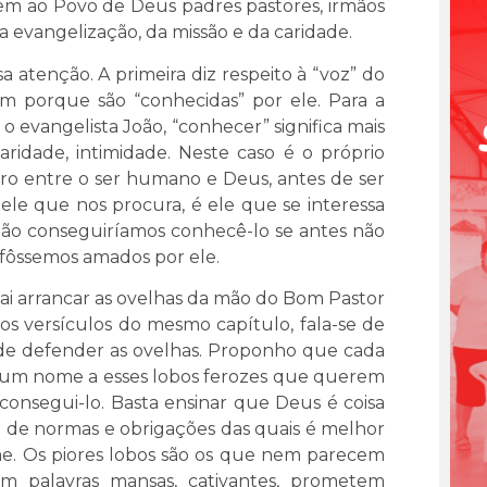
tem ao Povo de Deus padres pastores, irmãos
a evangelização, da missão e da caridade.
atenção. A primeira diz respeito à “voz” do
m porque são “conhecidas” por ele. Para a
 o evangelista João, “conhecer” significa mais
aridade, intimidade. Neste caso é o próprio
ro entre o ser humano e Deus, antes de ser
é ele que nos procura, é ele que se interessa
 não conseguiríamos conhecê-lo se antes não
 fôssemos amados por ele.
i arrancar as ovelhas da mão do Bom Pastor
os versículos do mesmo capítulo, fala-se de
de defender as ovelhas. Proponho que cada
é um nome a esses lobos ferozes que querem
 consegui-lo. Basta ensinar que Deus é coisa
 de normas e obrigações das quais é melhor
rime. Os piores lobos são os que nem parecem
sam palavras mansas, cativantes, prometem