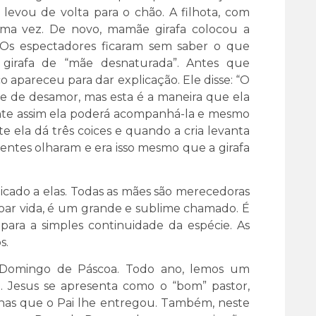
levou de volta para o chão. A filhota, com
uma vez. De novo, mamãe girafa colocou a
 Os espectadores ficaram sem saber o que
girafa de “mãe desnaturada”. Antes que
 apareceu para dar explicação. Ele disse: “O
 e de desamor, mas esta é a maneira que ela
ente assim ela poderá acompanhá-la e mesmo
 ela dá três coices e quando a cria levanta
sentes olharam e era isso mesmo que a girafa
icado a elas. Todas as mães são merecedoras
 doar vida, é um grande e sublime chamado. É
ara a simples continuidade da espécie. As
os.
 Domingo de Páscoa. Todo ano, lemos um
. Jesus se apresenta como o “bom” pastor,
has que o Pai lhe entregou. Também, neste