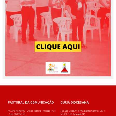
PASTORAL DA COMUNICAÇÃO
CÚRIA DIOCESANA
Av. Ana Nery, 400 - Julião Ramos - Macapá - AP
Rua São José, nº: 1790. Bairro: Central. CEP:
- Cep: 68908-153
68.900-110. Macapá-AP