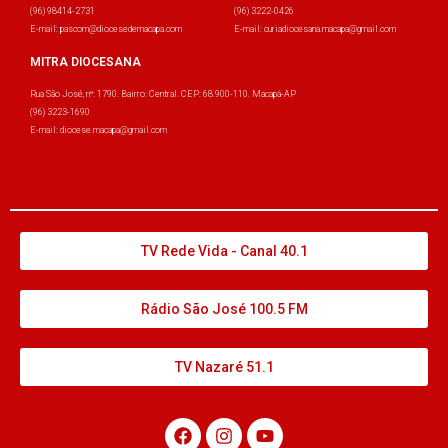
(96) 98414-2731
(96) 3222-0426
E-mail: pascom@diocesedemacapa.com
E-mail: curiadiocesana.macapa@gmail.com
MITRA DIOCESANA
Rua São José, nº: 1790. Bairro: Central. CEP: 68.900-110. Macapá-AP
(96) 3223-1690
E-mail: diocese.macapa@gmail.com
TV Rede Vida - Canal 40.1
Rádio São José 100.5 FM
TV Nazaré 51.1