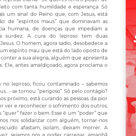
feito com tanta humildade e esperança. Só
is um sinal do Reino que, com Jesus, está
ção: de “espíritos maus” que dominavam as
ncia humana, de doenças que impediam a
a surdez. A cura do leproso tem duas
 Jesus. O homem, agora sadio, desobedece a
é um espírito mau que está do lado oposto de
onter a sua alegria, alguém que apresenta
. Ele, antes amaldiçoado, agora proclama o
cou no leproso, ficou contaminado – sabemos
us…- se tornou “perigoso”. Só pelo contágio?
os próximo, está curando as pessoas da pior
er ver e reconhecer o sofrimento dos outros,
s “quer” fazer o bem. Esse é um “poder” que
s nos solidarizar com alguém, tornar-nos
scuido afastam, isolam, deixam morrer. A
lvez, sejamos nós a poder carregar, amanhã