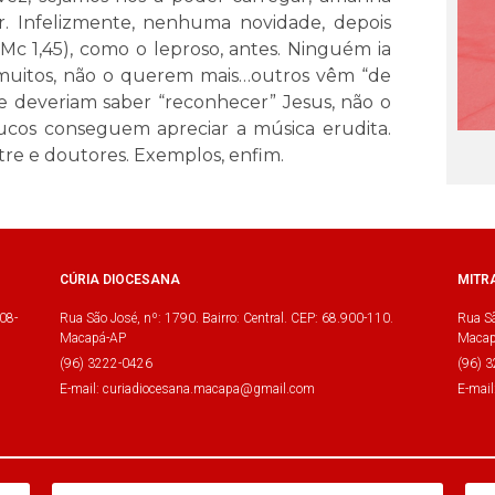
. Infelizmente, nenhuma novidade, depois
 (Mc 1,45), como o leproso, antes. Ninguém ia
o muitos, não o querem mais…outros vêm “de
que deveriam saber “reconhecer” Jesus, não o
ucos conseguem apreciar a música erudita.
tre e doutores. Exemplos, enfim.
CÚRIA DIOCESANA
MITR
08-
Rua São José, nº: 1790. Bairro: Central. CEP: 68.900-110.
Rua Sã
Macapá-AP
Macap
(96) 3222-0426
(96) 
E-mail: curiadiocesana.macapa@gmail.com
E-mai