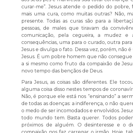
curar-me”. Jesus atende o pedido do pobre, 
mais uma cura, como muitas outras? Não, ma
presente. Todas as curas são para a liberta
pessoas, de males que tiravam da convivê
comunicação, pela cegueira, a mudez e 
consequências, uma para o curado, outra para
Jesus e divulga o fato. Dessa vez, porém, não 
Jesus. É um pobre homem que não consegue c
a si mesmo como fruto da compaixão de Jesus
novo tempo das bençãos de Deus.
Para Jesus, as coisas são diferentes. Ele to
alguma coisa disso nestes tempos de coronavír
Não, é porque ele está nos “ensinando” a serm
de todas as doenças: a indiferença, o não quer
o medo de ser incomodados e envolvidos. Jesu
todo mundo tem. Basta querer. Todos podemo
próximos de alguém. O desinteresse e o de
compaixão nos faz carregar o irmão. Hoje, ta