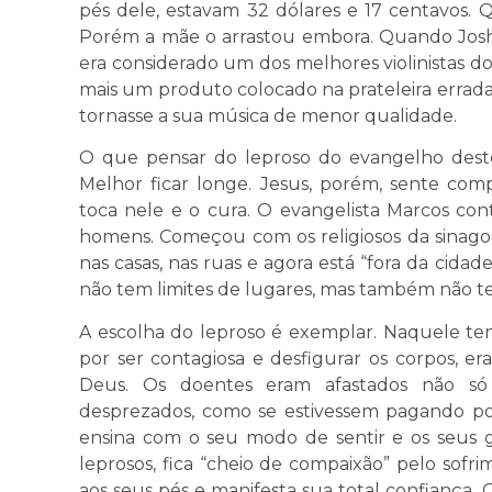
pés dele, estavam 32 dólares e 17 centavos.
Porém a mãe o arrastou embora. Quando Josh
era considerado um dos melhores violinistas d
mais um produto colocado na prateleira errada
tornasse a sua música de menor qualidade.
O que pensar do leproso do evangelho des
Melhor ficar longe. Jesus, porém, sente comp
toca nele e o cura. O evangelista Marcos con
homens. Começou com os religiosos da sinag
nas casas, nas ruas e agora está “fora da cidad
não tem limites de lugares, mas também não t
A escolha do leproso é exemplar. Naquele temp
por ser contagiosa e desfigurar os corpos, e
Deus. Os doentes eram afastados não s
desprezados, como se estivessem pagando po
ensina com o seu modo de sentir e os seus g
leprosos, fica “cheio de compaixão” pelo so
aos seus pés e manifesta sua total confiança.