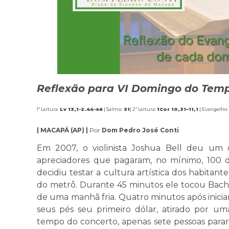
Reflexão para VI Domingo do Temp
1ª Leitura
Lv 13,1-2.44-46
| Salmo:
31
| 2ª Leitura:
1Cor 10,31–11,1
| Evangelho:
| MACAPÁ (AP) |
Por
Dom Pedro José Conti
Em 2007, o violinista Joshua Bell deu um 
apreciadores que pagaram, no mínimo, 100 dó
decidiu testar a cultura artística dos habitante
do metrô. Durante 45 minutos ele tocou Bach
de uma manhã fria. Quatro minutos após iniciar
seus pés seu primeiro dólar, atirado por 
tempo do concerto, apenas sete pessoas parara