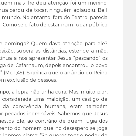
 Quem mais lhe deu atenção foi um menino.
ua parou de tocar, ninguém aplaudiu. Bell
o mundo. No entanto, fora do Teatro, parecia
. Como se o fato de estar num lugar público
te domingo? Quem dava atenção para ele?
aixão, supera as distâncias, estende a mão,
tinua a nos apresentar Jesus “pescando” os
oga de Cafarnaum, depois encontrou o povo
e” (Mc 1,45). Significa que o anúncio do Reino
em exclusão de pessoas.
o, a lepra não tinha cura. Mas, muito pior,
ra considerada uma maldição, um castigo de
ó da convivência humana, eram também
r pecados inomináveis. Sabemos que Jesus
estos. Ele, ao contrário de quem fugia dos
frimento do homem que no desespero se joga
 O leproso clama: “Se queres tens o poder de