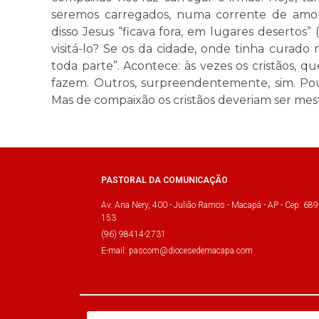
seremos carregados, numa corrente de amor
disso Jesus “ficava fora, em lugares desertos”
visitá-lo? Se os da cidade, onde tinha curad
toda parte”. Acontece: às vezes os cristãos, 
fazem. Outros, surpreendentemente, sim. Po
Mas de compaixão os cristãos deveriam ser mes
PASTORAL DA COMUNICAÇÃO
Av. Ana Nery, 400 - Julião Ramos - Macapá - AP - Cep: 689
153
(96) 98414-2731
E-mail: pascom@diocesedemacapa.com