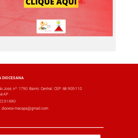
A DIOCESANA
o José, nº: 1790. Bairro: Central. CEP: 68.900-110.
á-AP
3223-1690
l: diocese.macapa@gmail.com