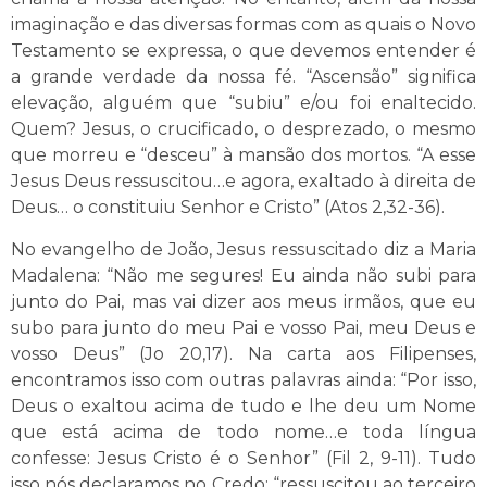
imaginação e das diversas formas com as quais o Novo
Testamento se expressa, o que devemos entender é
a grande verdade da nossa fé. “Ascensão” significa
elevação, alguém que “subiu” e/ou foi enaltecido.
Quem? Jesus, o crucificado, o desprezado, o mesmo
que morreu e “desceu” à mansão dos mortos. “A esse
Jesus Deus ressuscitou…e agora, exaltado à direita de
Deus… o constituiu Senhor e Cristo” (Atos 2,32-36).
No evangelho de João, Jesus ressuscitado diz a Maria
Madalena: “Não me segures! Eu ainda não subi para
junto do Pai, mas vai dizer aos meus irmãos, que eu
subo para junto do meu Pai e vosso Pai, meu Deus e
vosso Deus” (Jo 20,17). Na carta aos Filipenses,
encontramos isso com outras palavras ainda: “Por isso,
Deus o exaltou acima de tudo e lhe deu um Nome
que está acima de todo nome…e toda língua
confesse: Jesus Cristo é o Senhor” (Fil 2, 9-11). Tudo
isso nós declaramos no Credo: “ressuscitou ao terceiro