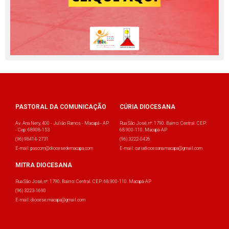
PASTORAL DA COMUNICAÇÃO
CÚRIA DIOCESANA
Av. Ana Nery, 400 - Julião Ramos - Macapá - AP
Rua São José, nº: 1790. Bairro: Central. CEP:
- Cep: 68908-153
68.900-110. Macapá-AP
(96) 98414-2731
(96) 3222-0426
E-mail: pascom@diocesedemacapa.com
E-mail: curiadiocesana.macapa@gmail.com
MITRA DIOCESANA
Rua São José, nº: 1790. Bairro: Central. CEP: 68.900-110. Macapá-AP
(96) 3223-1690
E-mail: diocese.macapa@gmail.com