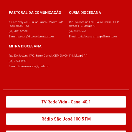
PASTORAL DA COMUNICAÇÃO
CÚRIA DIOCESANA
Av. Ana Nery, 400 - Julião Ramos - Macapá - AP
Rua São José, nº: 1790. Bairro: Central. CEP:
- Cep: 68908-153
68.900-110. Macapá-AP
(96) 98414-2731
(96) 3222-0426
E-mail: pascom@diocesedemacapa.com
E-mail: curiadiocesana.macapa@gmail.com
MITRA DIOCESANA
Rua São José, nº: 1790. Bairro: Central. CEP: 68.900-110. Macapá-AP
(96) 3223-1690
E-mail: diocese.macapa@gmail.com
TV Rede Vida - Canal 40.1
Rádio São José 100.5 FM