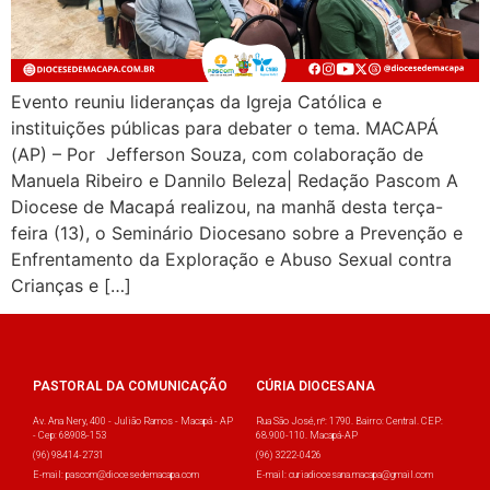
Evento reuniu lideranças da Igreja Católica e
instituições públicas para debater o tema. MACAPÁ
(AP) – Por Jefferson Souza, com colaboração de
Manuela Ribeiro e Dannilo Beleza| Redação Pascom A
Diocese de Macapá realizou, na manhã desta terça-
feira (13), o Seminário Diocesano sobre a Prevenção e
Enfrentamento da Exploração e Abuso Sexual contra
Crianças e […]
PASTORAL DA COMUNICAÇÃO
CÚRIA DIOCESANA
Av. Ana Nery, 400 - Julião Ramos - Macapá - AP
Rua São José, nº: 1790. Bairro: Central. CEP:
- Cep: 68908-153
68.900-110. Macapá-AP
(96) 98414-2731
(96) 3222-0426
E-mail: pascom@diocesedemacapa.com
E-mail: curiadiocesana.macapa@gmail.com