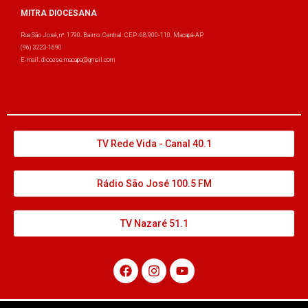
MITRA DIOCESANA
Rua São José, nº: 1790. Bairro: Central. CEP: 68.900-110. Macapá-AP
(96) 3223-1690
E-mail: diocese.macapa@gmail.com
TV Rede Vida - Canal 40.1
Rádio São José 100.5 FM
TV Nazaré 51.1