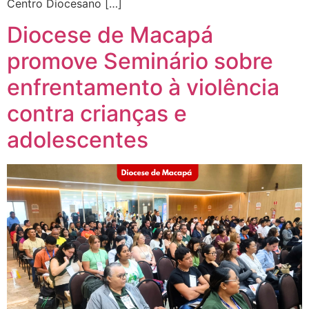
Centro Diocesano […]
Diocese de Macapá
promove Seminário sobre
enfrentamento à violência
contra crianças e
adolescentes