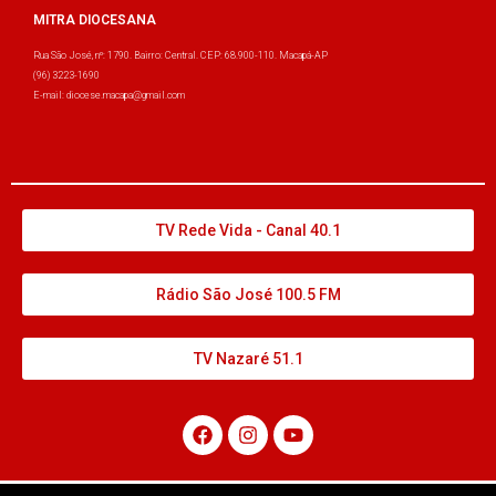
MITRA DIOCESANA
Rua São José, nº: 1790. Bairro: Central. CEP: 68.900-110. Macapá-AP
(96) 3223-1690
E-mail: diocese.macapa@gmail.com
TV Rede Vida - Canal 40.1
Rádio São José 100.5 FM
TV Nazaré 51.1