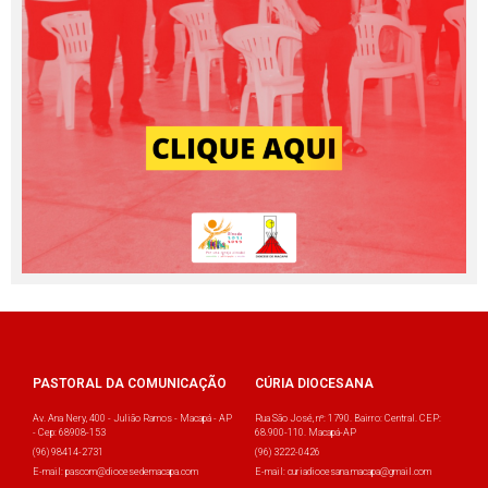
PASTORAL DA COMUNICAÇÃO
CÚRIA DIOCESANA
Av. Ana Nery, 400 - Julião Ramos - Macapá - AP
Rua São José, nº: 1790. Bairro: Central. CEP:
- Cep: 68908-153
68.900-110. Macapá-AP
(96) 98414-2731
(96) 3222-0426
E-mail: pascom@diocesedemacapa.com
E-mail: curiadiocesana.macapa@gmail.com