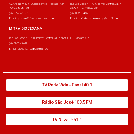
Av. Ana Nery, 400 - Julião Ramos - Macapá - AP
Rua São José, nº: 1790. Bairro: Central. CEP:
- Cep: 68908-153
68.900-110. Macapá-AP
(96) 98414-2731
(96) 3222-0426
E-mail: pascom@diocesedemacapa.com
E-mail: curiadiocesana.macapa@gmail.com
MITRA DIOCESANA
Rua São José, nº: 1790. Bairro: Central. CEP: 68.900-110. Macapá-AP
(96) 3223-1690
E-mail: diocese.macapa@gmail.com
TV Rede Vida - Canal 40.1
Rádio São José 100.5 FM
TV Nazaré 51.1