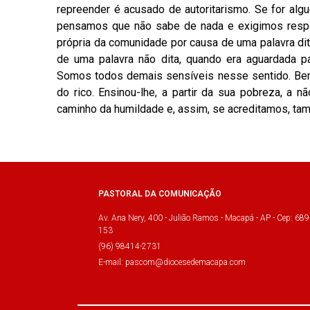
repreender é acusado de autoritarismo. Se for alg
pensamos que não sabe de nada e exigimos respe
própria da comunidade por causa de uma palavra dit
de uma palavra não dita, quando era aguardada 
Somos todos demais sensíveis nesse sentido. Bem 
do rico. Ensinou-lhe, a partir da sua pobreza, a 
caminho da humildade e, assim, se acreditamos, ta
PASTORAL DA COMUNICAÇÃO
Av. Ana Nery, 400 - Julião Ramos - Macapá - AP - Cep: 689
153
(96) 98414-2731
E-mail: pascom@diocesedemacapa.com