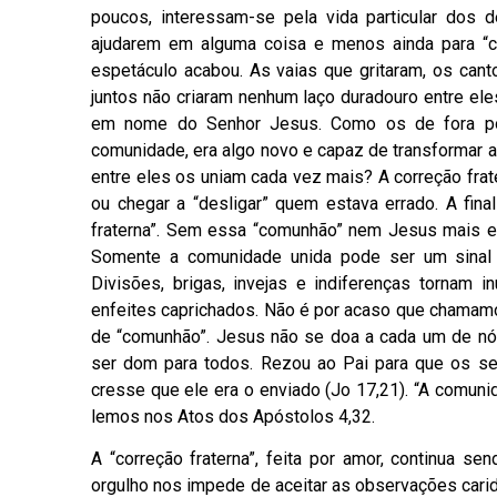
poucos, interessam-se pela vida particular dos 
ajudarem em alguma coisa e menos ainda para “
espetáculo acabou. As vaias que gritaram, os ca
juntos não criaram nenhum laço duradouro entre ele
em nome do Senhor Jesus. Como os de fora pod
comunidade, era algo novo e capaz de transformar a
entre eles os uniam cada vez mais? A correção frat
ou chegar a “desligar” quem estava errado. A fi
fraterna”. Sem essa “comunhão” nem Jesus mais es
Somente a comunidade unida pode ser um sinal 
Divisões, brigas, invejas e indiferenças tornam in
enfeites caprichados. Não é por acaso que chamamos
de “comunhão”. Jesus não se doa a cada um de nós 
ser dom para todos. Rezou ao Pai para que os s
cresse que ele era o enviado (Jo 17,21). “A comuni
lemos nos Atos dos Apóstolos 4,32.
A “correção fraterna”, feita por amor, continua 
orgulho nos impede de aceitar as observações carid