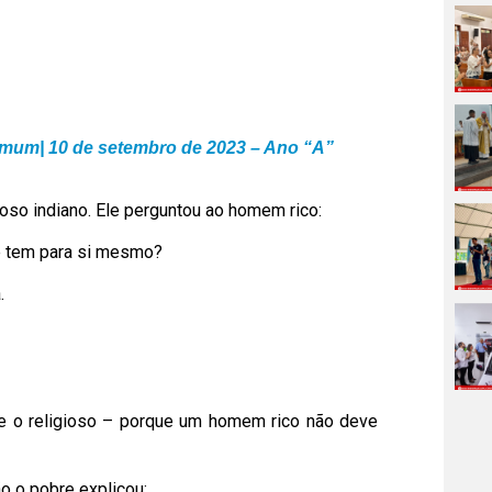
mum| 10 de setembro de 2023 – Ano “A”
ioso indiano. Ele perguntou ao homem rico:
ê tem para si mesmo?
.
se o religioso – porque um homem rico não deve
o o pobre explicou: