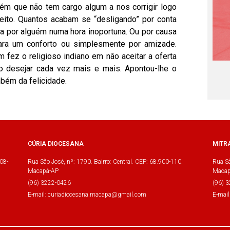
uém que não tem cargo algum a nos corrigir logo
ito. Quantos acabam se “desligando” por conta
a por alguém numa hora inoportuna. Ou por causa
para um conforto ou simplesmente por amizade.
fez o religioso indiano em não aceitar a oferta
não desejar cada vez mais e mais. Apontou-lhe o
mbém da felicidade.
CÚRIA DIOCESANA
MITR
08-
Rua São José, nº: 1790. Bairro: Central. CEP: 68.900-110.
Rua Sã
Macapá-AP
Macap
(96) 3222-0426
(96) 
E-mail: curiadiocesana.macapa@gmail.com
E-mai