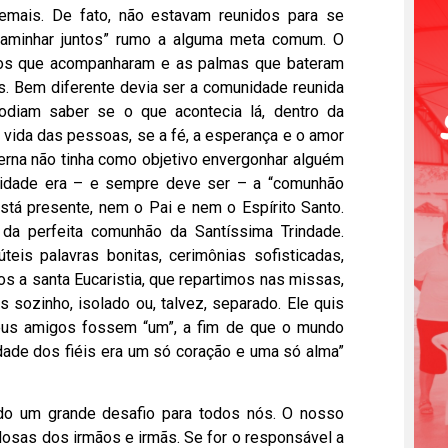
demais. De fato, não estavam reunidos para se
caminhar juntos” rumo a alguma meta comum. O
ntos que acompanharam e as palmas que bateram
s. Bem diferente devia ser a comunidade reunida
iam saber se o que acontecia lá, dentro da
 vida das pessoas, se a fé, a esperança e o amor
erna não tinha como objetivo envergonhar alguém
nalidade era – e sempre deve ser – a “comunhão
tá presente, nem o Pai e nem o Espírito Santo.
da perfeita comunhão da Santíssima Trindade.
úteis palavras bonitas, cerimônias sofisticadas,
 a santa Eucaristia, que repartimos nas missas,
sozinho, isolado ou, talvez, separado. Ele quis
eus amigos fossem “um”, a fim de que o mundo
dade dos fiéis era um só coração e uma só alma”
sendo um grande desafio para todos nós. O nosso
osas dos irmãos e irmãs. Se for o responsável a