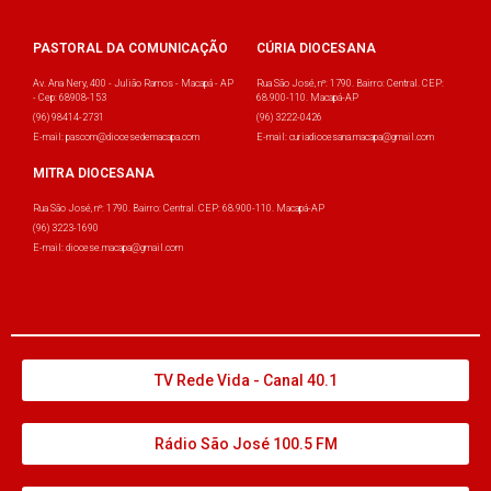
PASTORAL DA COMUNICAÇÃO
CÚRIA DIOCESANA
Av. Ana Nery, 400 - Julião Ramos - Macapá - AP
Rua São José, nº: 1790. Bairro: Central. CEP:
- Cep: 68908-153
68.900-110. Macapá-AP
(96) 98414-2731
(96) 3222-0426
E-mail: pascom@diocesedemacapa.com
E-mail: curiadiocesana.macapa@gmail.com
MITRA DIOCESANA
Rua São José, nº: 1790. Bairro: Central. CEP: 68.900-110. Macapá-AP
(96) 3223-1690
E-mail: diocese.macapa@gmail.com
TV Rede Vida - Canal 40.1
Rádio São José 100.5 FM