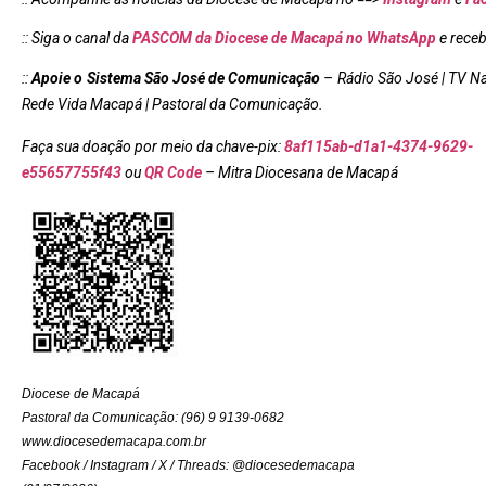
:: Siga o canal da
PASCOM da Diocese de Macapá no WhatsApp
e rece
::
Apoie o Sistema São José de Comunicação
– Rádio São José | TV N
Rede Vida Macapá | Pastoral da Comunicação.
Faça sua doação por meio da chave-pix:
8af115ab-d1a1-4374-9629-
e55657755f43
ou
QR Code
–
Mi
tra Diocesana de Macapá
Diocese de Macapá
Pastoral da Comunicação: (96) 9 9139-0682
www.diocesedemacapa.com.br
Facebook / Instagram / X / Threads: @diocesedemacapa