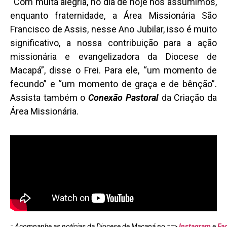
“Com muita alegria, no dia de hoje nós assumimos,
enquanto fraternidade, a Área Missionária São
Francisco de Assis, nesse Ano Jubilar, isso é muito
significativo, a nossa contribuição para a ação
missionária e evangelizadora da Diocese de
Macapá”, disse o Frei. Para ele, “um momento de
fecundo” e “um momento de graça e de bênção”.
Assista também o
Conexão Pastoral
da Criação da
Área Missionária.
:: Acompanhe as notícias da Diocese de Macapá no ==>
Instagram
e
Fa