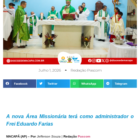
Julho 1, 2026
Redação Pascom
Facebook
Twitter
WhatsApp
Telegram
A nova Área Missionária terá como administrador o
Frei Eduardo Farias
MACAPÁ (AP) – Por
Jefferson Souza
|
Redação
Pascom