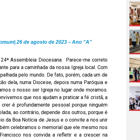
omum| 26 de agosto de 2023 – Ano “A”
a 24ª Assembleia Diocesana. Parece-me correto
nte para a caminhada da nossa Igreja local. Com
spalhada pelo mundo. De fato, porém, cada um de
ção dela, numa Diocese, depois numa Paróquia e
iamos o nosso ser Igreja no lugar onde moramos.
ivemos que nos ajudam a praticar a fé cristã, a
de crer é profundamente pessoal porque ninguém
olada; ao contrário, depende dos outros, porque é
o da Boa Notícia de Jesus e o convite a nos unir
também celebramos o memorial que ele mesmo nos
ancisco nos convida a refletir e a crescer na