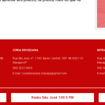
CÚRIA DIOCESANA
MITR
08-
Rua São José, nº: 1790. Bairro: Central. CEP: 68.900-110.
Rua Sã
Macapá-AP
Macap
(96) 3222-0426
(96) 
E-mail: curiadiocesana.macapa@gmail.com
E-mai
Rádio São José 100.5 FM