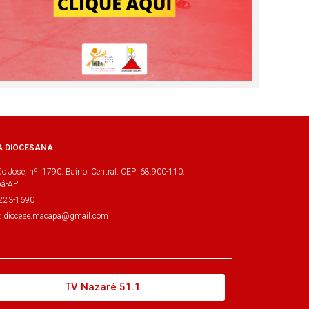
A DIOCESANA
o José, nº: 1790. Bairro: Central. CEP: 68.900-110.
á-AP
3223-1690
l: diocese.macapa@gmail.com
TV Nazaré 51.1