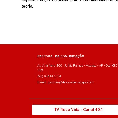
teoria.
PASTORAL DA COMUNICAÇÃO
Av. Ana Nery, 400 - Julião Ramos - Macapá - AP - Cep: 689
153
(96) 98414-2731
E-mail: pascom@diocesedemacapa.com
TV Rede Vida - Canal 40.1