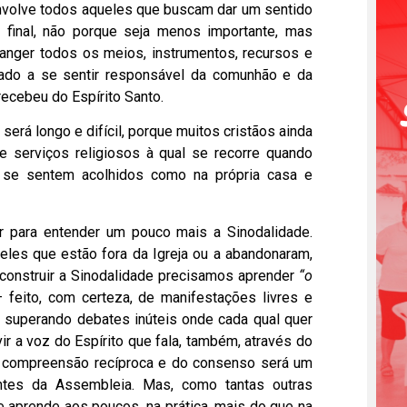
e envolve todos aqueles que buscam dar um sentido
 final, não porque seja menos importante, mas
anger todos os meios, instrumentos, recursos e
zado a se sentir responsável da comunhão e da
recebeu do Espírito Santo.
rá longo e difícil, porque muitos cristãos ainda
 serviços religiosos à qual se recorre quando
s se sentem acolhidos como na própria casa e
r para entender um pouco mais a Sinodalidade.
eles que estão fora da Igreja ou a abandonaram,
 construir a Sinodalidade precisamos aprender
“o
feito, com certeza, de manifestações livres e
, superando debates inúteis onde cada qual quer
ir a voz do Espírito que fala, também, através do
a compreensão recíproca e do consenso será um
antes da Assembleia. Mas, como tantas outras
e aprende aos poucos, na prática, mais do que na