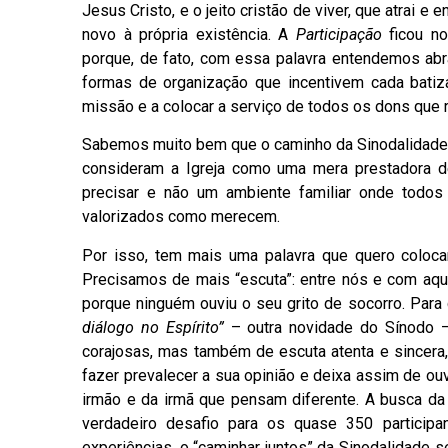
Jesus Cristo, e o jeito cristão de viver, que atrai 
novo à própria existência. A
Participação
ficou no
porque, de fato, com essa palavra entendemos abr
formas de organização que incentivem cada bati
missão e a colocar a serviço de todos os dons que 
Sabemos muito bem que o caminho da Sinodalidade se
consideram a Igreja como uma mera prestadora de
precisar e não um ambiente familiar onde todo
valorizados como merecem.
Por isso, tem mais uma palavra que quero coloca
Precisamos de mais “escuta”: entre nós e com aqu
porque ninguém ouviu o seu grito de socorro. Para
diálogo no Espírito”
– outra novidade do Sínodo – 
corajosas, mas também de escuta atenta e sincera
fazer prevalecer a sua opinião e deixa assim de ouv
irmão e da irmã que pensam diferente. A busca d
verdadeiro desafio para os quase 350 particip
experiências, o “caminhar juntos” da Sinodalidade s