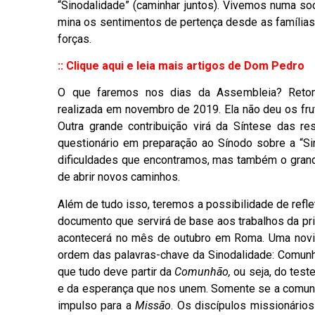
“Sinodalidade” (caminhar juntos). Vivemos numa soc
mina os sentimentos de pertença desde as famílias 
forças.
::
Clique aqui e leia mais artigos de Dom Pedro
O que faremos nos dias da Assembleia? Retom
realizada em novembro de 2019. Ela não deu os fr
Outra grande contribuição virá da Síntese das 
questionário em preparação ao Sínodo sobre a “S
dificuldades que encontramos, mas também o grand
de abrir novos caminhos.
Além de tudo isso, teremos a possibilidade de refle
documento que servirá de base aos trabalhos da pri
acontecerá no mês de outubro em Roma. Uma novi
ordem das palavras-chave da Sinodalidade: Comunh
que tudo deve partir da
Comunhão,
ou seja, do test
e da esperança que nos unem. Somente se a comunhão
impulso para a
Missão
. Os discípulos missionári