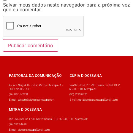
Salvar meus dados neste navegador para a próxima vez
que eu comentar.
PASTORAL DA COMUNICAÇÃO
CÚRIA DIOCESANA
Av. Ana Nery, 400 - Julião Ramos - Macapá - AP
Rua São José, nº: 1790. Bairro: Central. CEP:
- Cep: 68908-153
68.900-110. Macapá-AP
(96) 98414-2731
(96) 3222-0426
E-mail: pascom@diocesedemacapa.com
E-mail: curiadiocesana.macapa@gmail.com
MITRA DIOCESANA
Rua São José, nº: 1790. Bairro: Central. CEP: 68.900-110. Macapá-AP
(96) 3223-1690
E-mail: diocese.macapa@gmail.com