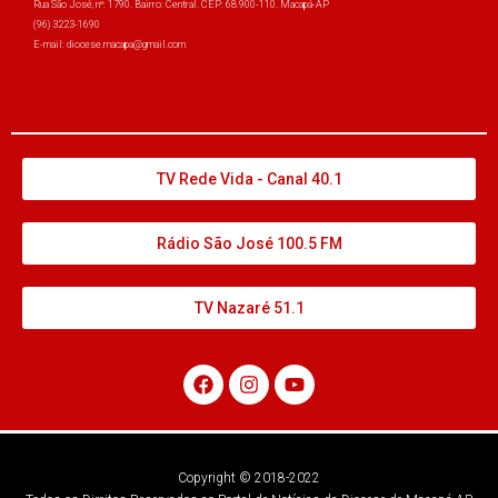
Rua São José, nº: 1790. Bairro: Central. CEP: 68.900-110. Macapá-AP
(96) 3223-1690
E-mail: diocese.macapa@gmail.com
TV Rede Vida - Canal 40.1
Rádio São José 100.5 FM
TV Nazaré 51.1
Copyright © 2018-2022