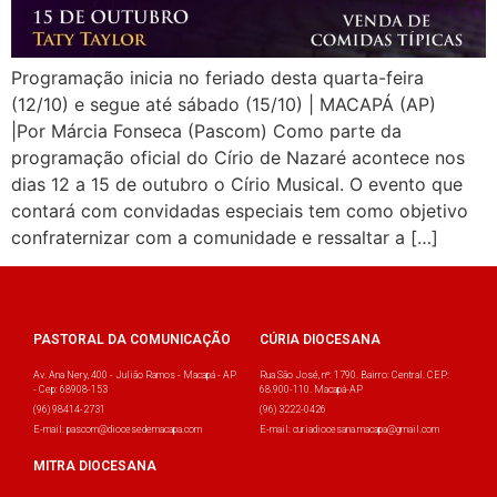
Programação inicia no feriado desta quarta-feira
(12/10) e segue até sábado (15/10) | MACAPÁ (AP)
|Por Márcia Fonseca (Pascom) Como parte da
programação oficial do Círio de Nazaré acontece nos
dias 12 a 15 de outubro o Círio Musical. O evento que
contará com convidadas especiais tem como objetivo
confraternizar com a comunidade e ressaltar a […]
PASTORAL DA COMUNICAÇÃO
CÚRIA DIOCESANA
Av. Ana Nery, 400 - Julião Ramos - Macapá - AP
Rua São José, nº: 1790. Bairro: Central. CEP:
- Cep: 68908-153
68.900-110. Macapá-AP
(96) 98414-2731
(96) 3222-0426
E-mail: pascom@diocesedemacapa.com
E-mail: curiadiocesana.macapa@gmail.com
MITRA DIOCESANA