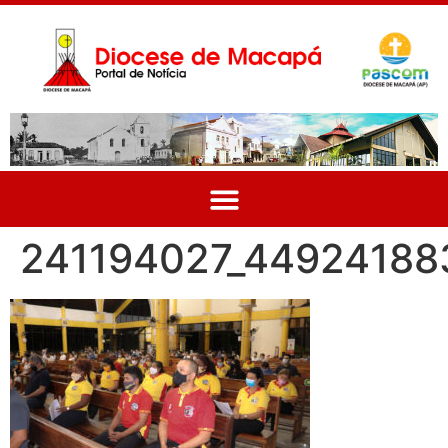
241194027_4492418