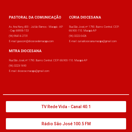
PASTORAL DA COMUNICAÇÃO
CÚRIA DIOCESANA
Av. Ana Nery, 400 - Julião Ramos - Macapá - AP
Rua São José, nº: 1790. Bairro: Central. CEP:
- Cep: 68908-153
68.900-110. Macapá-AP
(96) 98414-2731
(96) 3222-0426
E-mail: pascom@diocesedemacapa.com
E-mail: curiadiocesana.macapa@gmail.com
MITRA DIOCESANA
Rua São José, nº: 1790. Bairro: Central. CEP: 68.900-110. Macapá-AP
(96) 3223-1690
E-mail: diocese.macapa@gmail.com
TV Rede Vida - Canal 40.1
Rádio São José 100.5 FM