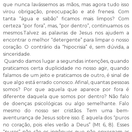
que nunca lavássemos as mãos, mas agora tudo isso
virou obrigação, preocupação e até frenesi. Com
tanta “água e sabão” ficamos mais limpos? Com
certeza “por fora”, mas, “por dentro”, continuamos os
mesmos.Talvez as palavras de Jesus nos ajudem a
encontrar o melhor “detergente” para limpar o nosso
coração. O contrário da “hipocrisia” é, sem dúvida, a
sinceridade.
Quando damos lugar a segundas intenções, quando
praticamos certa duplicidade no nosso agir, quando
falamos de um jeito e praticamos de outro, é sinal de
que algo está errado conosco. Afinal, quantas pessoas
somos? Por que aquela que aparece por fora é
diferente daquela que somos por dentro? Não falo
de doenças psicológicas ou algo semelhante. Falo
mesmo do nosso ser cristãos. Tem uma bem-
aventurança de Jesus sobre isso. É aquela dos “puros
no coração, pois eles verão a Deus” (Mt 6, 8). Esses
“puros” não são os ingênuos que não enxergam as