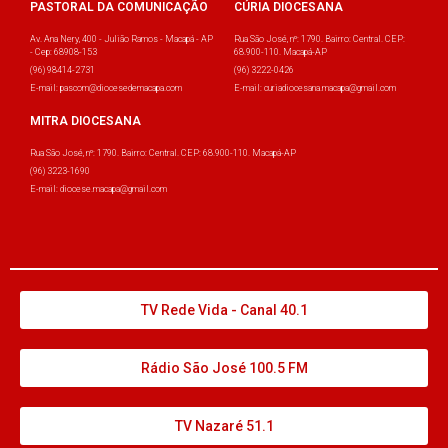
PASTORAL DA COMUNICAÇÃO
CÚRIA DIOCESANA
Av. Ana Nery, 400 - Julião Ramos - Macapá - AP
Rua São José, nº: 1790. Bairro: Central. CEP:
- Cep: 68908-153
68.900-110. Macapá-AP
(96) 98414-2731
(96) 3222-0426
E-mail: pascom@diocesedemacapa.com
E-mail: curiadiocesana.macapa@gmail.com
MITRA DIOCESANA
Rua São José, nº: 1790. Bairro: Central. CEP: 68.900-110. Macapá-AP
(96) 3223-1690
E-mail: diocese.macapa@gmail.com
TV Rede Vida - Canal 40.1
Rádio São José 100.5 FM
TV Nazaré 51.1