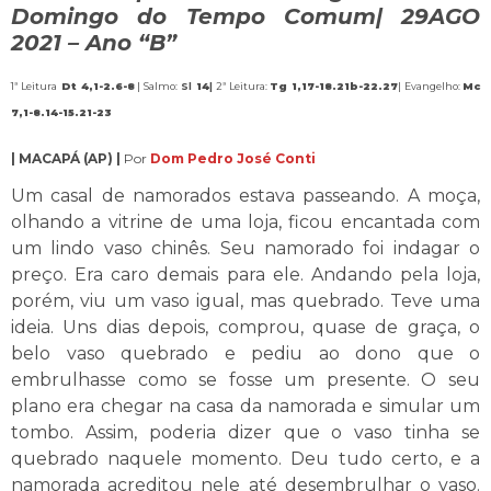
Domingo do Tempo Comum| 29AGO
2021 – Ano “B”
1ª Leitura
Dt 4,1-2.6-8
| Salmo:
Sl
14
|
2ª Leitura:
Tg 1,17-18.21b-22.27
| Evangelho:
Mc
7,1-8.14-15.21-23
| MACAPÁ (AP) |
Por
Dom Pedro José Conti
Um casal de namorados estava passeando. A moça,
olhando a vitrine de uma loja, ficou encantada com
um lindo vaso chinês. Seu namorado foi indagar o
preço. Era caro demais para ele. Andando pela loja,
porém, viu um vaso igual, mas quebrado. Teve uma
ideia. Uns dias depois, comprou, quase de graça, o
belo vaso quebrado e pediu ao dono que o
embrulhasse como se fosse um presente. O seu
plano era chegar na casa da namorada e simular um
tombo. Assim, poderia dizer que o vaso tinha se
quebrado naquele momento. Deu tudo certo, e a
namorada acreditou nele até desembrulhar o vaso.