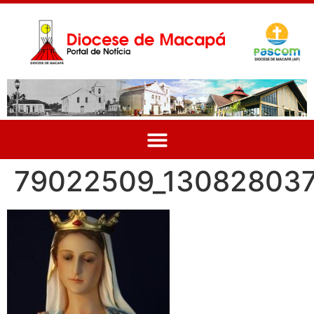
79022509_13082803