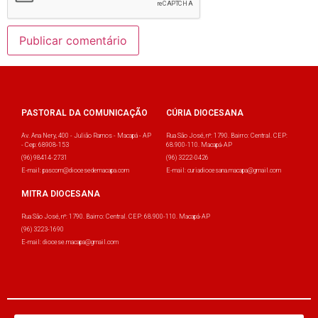
PASTORAL DA COMUNICAÇÃO
CÚRIA DIOCESANA
Av. Ana Nery, 400 - Julião Ramos - Macapá - AP
Rua São José, nº: 1790. Bairro: Central. CEP:
- Cep: 68908-153
68.900-110. Macapá-AP
(96) 98414-2731
(96) 3222-0426
E-mail: pascom@diocesedemacapa.com
E-mail: curiadiocesana.macapa@gmail.com
MITRA DIOCESANA
Rua São José, nº: 1790. Bairro: Central. CEP: 68.900-110. Macapá-AP
(96) 3223-1690
E-mail: diocese.macapa@gmail.com