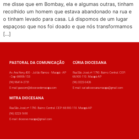
me disse que em Bombay, ela e algumas outras, tinham
recolhido um homem que estava abandonado na rua e
o tinham levado para casa. Lá dispomos de um lugar
espaçoso que nos foi doado e que nós transformamos
[…]
PASTORAL DA COMUNICAÇÃO
CÚRIA DIOCESANA
Av. Ana Nery, 400 - Julião Ramos - Macapá - AP
Rua São José, nº: 1790. Bairro: Central. CEP:
- Cep: 68908-153
68.900-110. Macapá-AP
(96) 98414-2731
(96) 3222-0426
E-mail: pascom@diocesedemacapa.com
E-mail: curiadiocesana.macapa@gmail.com
MITRA DIOCESANA
Rua São José, nº: 1790. Bairro: Central. CEP: 68.900-110. Macapá-AP
(96) 3223-1690
E-mail: diocese.macapa@gmail.com