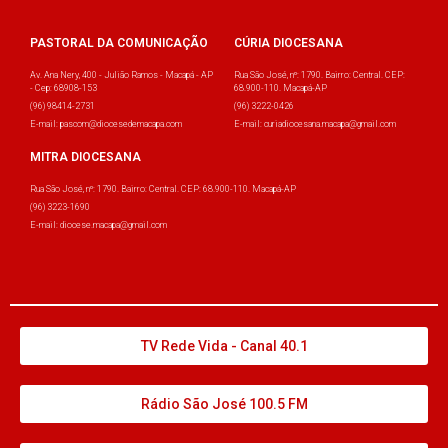
PASTORAL DA COMUNICAÇÃO
CÚRIA DIOCESANA
Av. Ana Nery, 400 - Julião Ramos - Macapá - AP
Rua São José, nº: 1790. Bairro: Central. CEP:
- Cep: 68908-153
68.900-110. Macapá-AP
(96) 98414-2731
(96) 3222-0426
E-mail: pascom@diocesedemacapa.com
E-mail: curiadiocesana.macapa@gmail.com
MITRA DIOCESANA
Rua São José, nº: 1790. Bairro: Central. CEP: 68.900-110. Macapá-AP
(96) 3223-1690
E-mail: diocese.macapa@gmail.com
TV Rede Vida - Canal 40.1
Rádio São José 100.5 FM