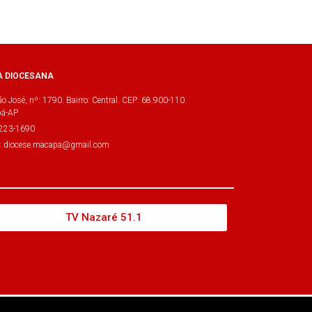
A DIOCESANA
o José, nº: 1790. Bairro: Central. CEP: 68.900-110.
á-AP
3223-1690
l: diocese.macapa@gmail.com
TV Nazaré 51.1