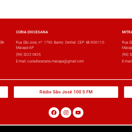
CÚRIA DIOCESANA
MITR
08-
Rua São José, nº: 1790. Bairro: Central. CEP: 68.900-110.
Rua Sã
Macapá-AP
Macap
(96) 3222-0426
(96) 
E-mail: curiadiocesana.macapa@gmail.com
E-mai
Rádio São José 100.5 FM