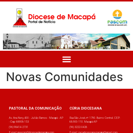
Novas Comunidades
PASTORAL DA COMUNICAÇÃO
CÚRIA DIOCESANA
Av. Ana Nery, 400 - Julião Ramos - Macapá - AP
Rua São José, nº: 1790. Bairro: Central. CEP:
- Cep: 68908-153
68.900-110. Macapá-AP
(96) 98414-2731
(96) 3222-0426
E-mail: pascom@diocesedemacapa.com
E-mail: curiadiocesana.macapa@gmail.com