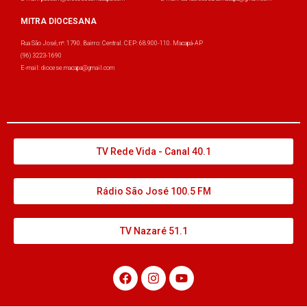
MITRA DIOCESANA
Rua São José, nº: 1790. Bairro: Central. CEP: 68.900-110. Macapá-AP
(96) 3223-1690
E-mail: diocese.macapa@gmail.com
TV Rede Vida - Canal 40.1
Rádio São José 100.5 FM
TV Nazaré 51.1