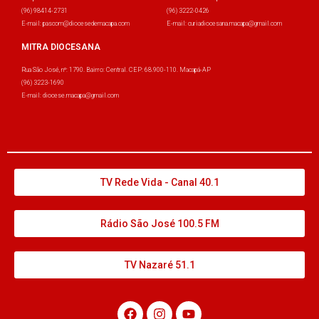
(96) 98414-2731
(96) 3222-0426
E-mail: pascom@diocesedemacapa.com
E-mail: curiadiocesana.macapa@gmail.com
MITRA DIOCESANA
Rua São José, nº: 1790. Bairro: Central. CEP: 68.900-110. Macapá-AP
(96) 3223-1690
E-mail: diocese.macapa@gmail.com
TV Rede Vida - Canal 40.1
Rádio São José 100.5 FM
TV Nazaré 51.1