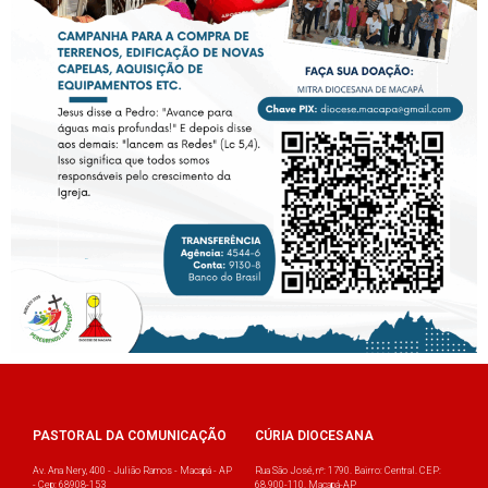
PASTORAL DA COMUNICAÇÃO
CÚRIA DIOCESANA
Av. Ana Nery, 400 - Julião Ramos - Macapá - AP
Rua São José, nº: 1790. Bairro: Central. CEP:
- Cep: 68908-153
68.900-110. Macapá-AP