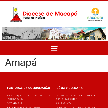
Amapá
PASTORAL DA COMUNICAÇÃO
CÚRIA DIOCESANA
Av. Ana Nery, 400 - Julião Ramos - Macapá - AP
Rua São José, nº: 1790. Bairro: Central. CEP:
- Cep: 68908-153
68.900-110. Macapá-AP
(96) 98414-2731
(96) 3222-0426
E-mail: pascom@diocesedemacapa.com
E-mail: curiadiocesana.macapa@gmail.com