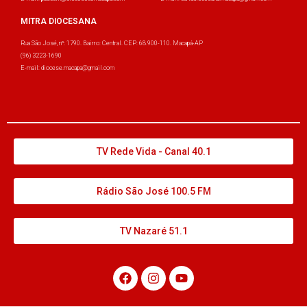
MITRA DIOCESANA
Rua São José, nº: 1790. Bairro: Central. CEP: 68.900-110. Macapá-AP
(96) 3223-1690
E-mail: diocese.macapa@gmail.com
TV Rede Vida - Canal 40.1
Rádio São José 100.5 FM
TV Nazaré 51.1