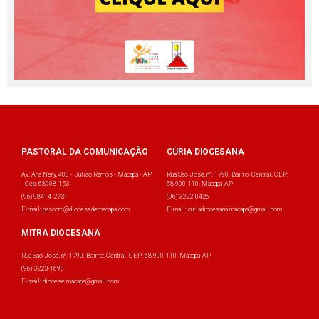
PASTORAL DA COMUNICAÇÃO
CÚRIA DIOCESANA
Av. Ana Nery, 400 - Julião Ramos - Macapá - AP
Rua São José, nº: 1790. Bairro: Central. CEP:
- Cep: 68908-153
68.900-110. Macapá-AP
(96) 98414-2731
(96) 3222-0426
E-mail: pascom@diocesedemacapa.com
E-mail: curiadiocesana.macapa@gmail.com
MITRA DIOCESANA
Rua São José, nº: 1790. Bairro: Central. CEP: 68.900-110. Macapá-AP
(96) 3223-1690
E-mail: diocese.macapa@gmail.com