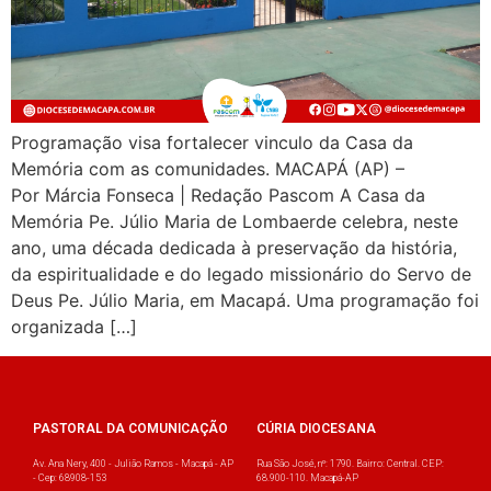
Programação visa fortalecer vinculo da Casa da
Memória com as comunidades. MACAPÁ (AP) –
Por Márcia Fonseca | Redação Pascom A Casa da
Memória Pe. Júlio Maria de Lombaerde celebra, neste
ano, uma década dedicada à preservação da história,
da espiritualidade e do legado missionário do Servo de
Deus Pe. Júlio Maria, em Macapá. Uma programação foi
organizada […]
PASTORAL DA COMUNICAÇÃO
CÚRIA DIOCESANA
Av. Ana Nery, 400 - Julião Ramos - Macapá - AP
Rua São José, nº: 1790. Bairro: Central. CEP:
- Cep: 68908-153
68.900-110. Macapá-AP