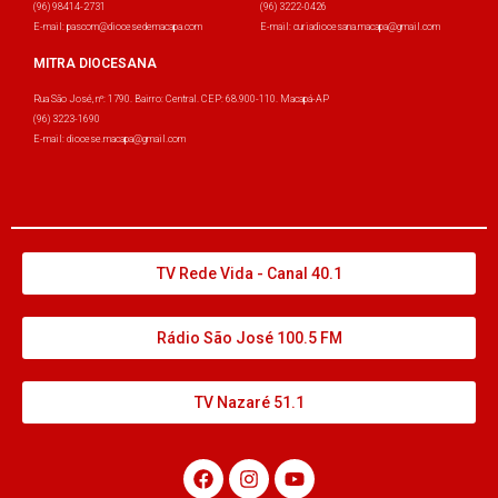
(96) 98414-2731
(96) 3222-0426
E-mail: pascom@diocesedemacapa.com
E-mail: curiadiocesana.macapa@gmail.com
MITRA DIOCESANA
Rua São José, nº: 1790. Bairro: Central. CEP: 68.900-110. Macapá-AP
(96) 3223-1690
E-mail: diocese.macapa@gmail.com
TV Rede Vida - Canal 40.1
Rádio São José 100.5 FM
TV Nazaré 51.1