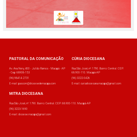
PASTORAL DA COMUNICAÇÃO
CÚRIA DIOCESANA
Av. Ana Nery, 400 - Julião Ramos - Macapá - AP
Rua São José, nº: 1790. Bairro: Central. CEP:
- Cep: 68908-153
68.900-110. Macapá-AP
(96) 98414-2731
(96) 3222-0426
E-mail: pascom@diocesedemacapa.com
E-mail: curiadiocesana.macapa@gmail.com
MITRA DIOCESANA
Rua São José, nº: 1790. Bairro: Central. CEP: 68.900-110. Macapá-AP
(96) 3223-1690
E-mail: diocese.macapa@gmail.com