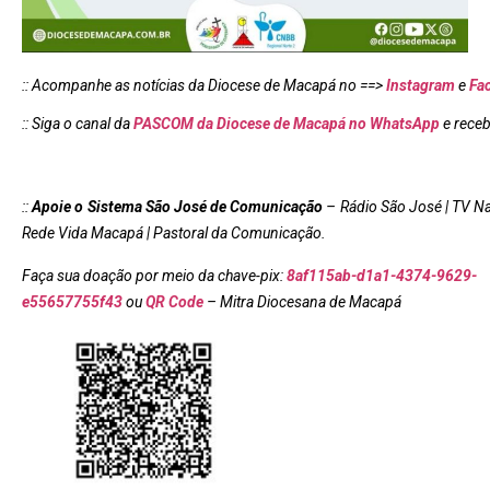
:: Acompanhe as notícias da Diocese de Macapá no ==>
Instagram
e
Fa
:: Siga o canal da
PASCOM da Diocese de Macapá no WhatsApp
e rece
::
Apoie o Sistema São José de Comunicação
– Rádio São José | TV N
Rede Vida Macapá | Pastoral da Comunicação.
Faça sua doação por meio da chave-pix:
8af115ab-d1a1-4374-9629-
e55657755f43
ou
QR Code
–
Mi
tra Diocesana de Macapá