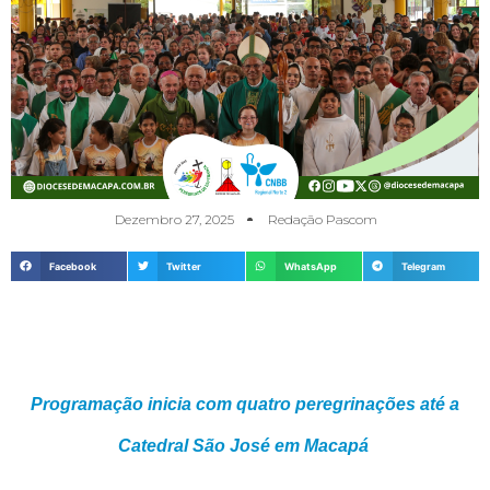
Dezembro 27, 2025
Redação Pascom
Facebook
Twitter
WhatsApp
Telegram
Programação inicia com quatro peregrinações até a
Catedral São José em Macapá