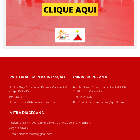
PASTORAL DA COMUNICAÇÃO
CÚRIA DIOCESANA
Av. Ana Nery, 400 - Julião Ramos - Macapá - AP
Rua São José, nº: 1790. Bairro: Central. CEP:
- Cep: 68908-153
68.900-110. Macapá-AP
(96) 98414-2731
(96) 3222-0426
E-mail: pascom@diocesedemacapa.com
E-mail: curiadiocesana.macapa@gmail.com
MITRA DIOCESANA
Rua São José, nº: 1790. Bairro: Central. CEP: 68.900-110. Macapá-AP
(96) 3223-1690
E-mail: diocese.macapa@gmail.com