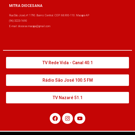
MITRA DIOCESANA
Rua São José, nº: 1790. Bairro: Central. CEP: 68.900-110. Macapá-AP
(96) 3223-1690
E-mail: diocese.macapa@gmail.com
TV Rede Vida - Canal 40.1
Rádio São José 100.5 FM
TV Nazaré 51.1