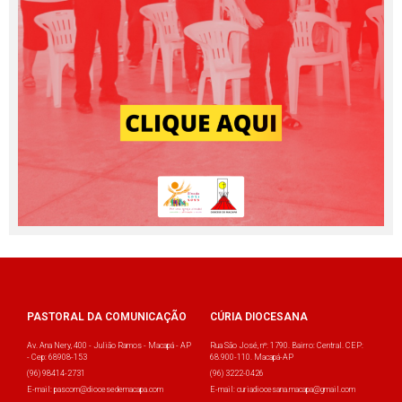
PASTORAL DA COMUNICAÇÃO
CÚRIA DIOCESANA
Av. Ana Nery, 400 - Julião Ramos - Macapá - AP
Rua São José, nº: 1790. Bairro: Central. CEP:
- Cep: 68908-153
68.900-110. Macapá-AP
(96) 98414-2731
(96) 3222-0426
E-mail: pascom@diocesedemacapa.com
E-mail: curiadiocesana.macapa@gmail.com