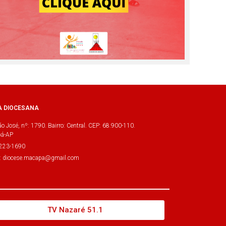
A DIOCESANA
o José, nº: 1790. Bairro: Central. CEP: 68.900-110.
á-AP
3223-1690
l: diocese.macapa@gmail.com
TV Nazaré 51.1