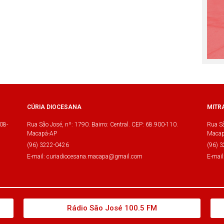
CÚRIA DIOCESANA
MITR
08-
Rua São José, nº: 1790. Bairro: Central. CEP: 68.900-110.
Rua Sã
Macapá-AP
Macap
(96) 3222-0426
(96) 
E-mail: curiadiocesana.macapa@gmail.com
E-mai
Rádio São José 100.5 FM