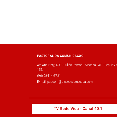
PASTORAL DA COMUNICAÇÃO
Av. Ana Nery, 400 - Julião Ramos - Macapá - AP - Cep: 689
153
(96) 98414-2731
E-mail: pascom@diocesedemacapa.com
TV Rede Vida - Canal 40.1