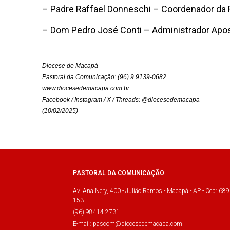
– Padre Raffael Donneschi – Coordenador da 
– Dom Pedro José Conti – Administrador Apo
Diocese de Macapá
Pastoral da Comunicação: (96) 9 9139-0682
www.diocesedemacapa.com.br
Facebook / Instagram / X / Threads: @diocesedemacapa
(10/02/2025)
PASTORAL DA COMUNICAÇÃO
Av. Ana Nery, 400 - Julião Ramos - Macapá - AP - Cep: 689
153
(96) 98414-2731
E-mail: pascom@diocesedemacapa.com