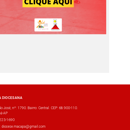
A DIOCESANA
o José, nº: 1790. Bairro: Central. CEP: 68.900-110.
á-AP
3223-1690
l: diocese.macapa@gmail.com