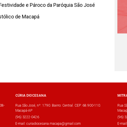
Festividade e Pároco da Paróquia São José
stólico de Macapá
CÚRIA DIOCESANA
MITR
08-
Rua São José, nº: 1790. Bairro: Central. CEP: 68.900-110.
Rua Sã
Macapá-AP
Macap
(96) 3222-0426
(96) 
E-mail: curiadiocesana.macapa@gmail.com
E-mai