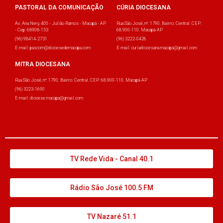
PASTORAL DA COMUNICAÇÃO
CÚRIA DIOCESANA
Av. Ana Nery, 400 - Julião Ramos - Macapá - AP
Rua São José, nº: 1790. Bairro: Central. CEP:
- Cep: 68908-153
68.900-110. Macapá-AP
(96) 98414-2731
(96) 3222-0426
E-mail: pascom@diocesedemacapa.com
E-mail: curiadiocesana.macapa@gmail.com
MITRA DIOCESANA
Rua São José, nº: 1790. Bairro: Central. CEP: 68.900-110. Macapá-AP
(96) 3223-1690
E-mail: diocese.macapa@gmail.com
TV Rede Vida - Canal 40.1
Rádio São José 100.5 FM
TV Nazaré 51.1