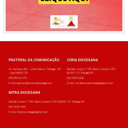
PASTORAL DA COMUNICAÇÃO
CÚRIA DIOCESANA
Av. Ana Nery, 400 - Julião Ramos - Macapá - AP
Rua São José, nº: 1790. Bairro: Central. CEP:
- Cep: 68908-153
68.900-110. Macapá-AP
(96) 98414-2731
(96) 3222-0426
E-mail: pascom@diocesedemacapa.com
E-mail: curiadiocesana.macapa@gmail.com
MITRA DIOCESANA
Rua São José, nº: 1790. Bairro: Central. CEP: 68.900-110. Macapá-AP
(96) 3223-1690
E-mail: diocese.macapa@gmail.com