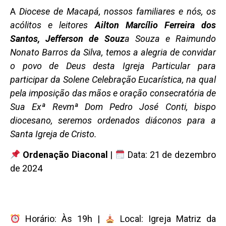
A
Diocese de Macapá, nossos familiares e nós,
os
acólitos e leitores
Ailton Marcílio Ferreira dos
Santos,
Jefferson de Souz
a Souza e
Raimundo
Nonato Barros da Silva, t
emos a alegria de convidar
o povo de Deus desta Igreja Particular para
participar da Solene Celebração Eucarística, na qual
pela imposição das mãos e oração consecratória de
Sua Exª Revmª
Dom Pedro José Conti,
bispo
diocesano, seremos ordenados diáconos para a
Santa Igreja de Cristo.
Ordenação Diaconal
|
Data: 21 de dezembro
de 2024
Horário: Às 19h |
Local: Igreja Matriz da