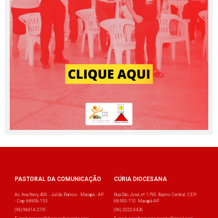
PASTORAL DA COMUNICAÇÃO
CÚRIA DIOCESANA
Av. Ana Nery, 400 - Julião Ramos - Macapá - AP
Rua São José, nº: 1790. Bairro: Central. CEP:
- Cep: 68908-153
68.900-110. Macapá-AP
(96) 98414-2731
(96) 3222-0426