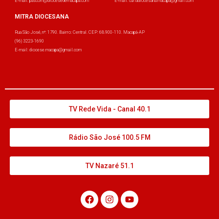
E-mail: pascom@diocesedemacapa.com
E-mail: curiadiocesana.macapa@gmail.com
MITRA DIOCESANA
Rua São José, nº: 1790. Bairro: Central. CEP: 68.900-110. Macapá-AP
(96) 3223-1690
E-mail: diocese.macapa@gmail.com
TV Rede Vida - Canal 40.1
Rádio São José 100.5 FM
TV Nazaré 51.1