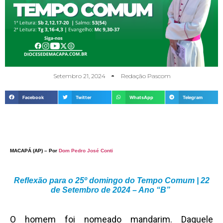
Setembro 21, 2024
Redação Pascom
Facebook
Twitter
WhatsApp
Telegram
MACAPÁ (AP) – Por
Dom Pedro José Conti
Reflexão para o 25º domingo do Tempo Comum | 22
de Setembro de 2024 – Ano “B”
O homem foi nomeado mandarim. Daquele