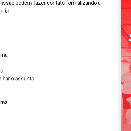
missão podem fazer contato formalizando a
om.br
rama
do
alhar o assunto
tema