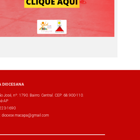
A DIOCESANA
o José, nº: 1790. Bairro: Central. CEP: 68.900-110.
á-AP
3223-1690
l: diocese.macapa@gmail.com