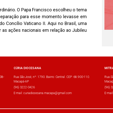
rdinário. O Papa Francisco escolheu o tema
 preparação para esse momento levasse em
 Concílio Vaticano II. Aqui no Brasil, uma
r as ações nacionais em relação ao Jubileu
CÚRIA DIOCESANA
MITR
08-
Rua São José, nº: 1790. Bairro: Central. CEP: 68.900-110.
Rua Sã
Macapá-AP
Macap
(96) 3222-0426
(96) 
E-mail: curiadiocesana.macapa@gmail.com
E-mai