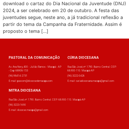
download o cartaz do Dia Nacional da Juventude (DNJ)
2024, a ser celebrado em 20 de outubro. A festa das
juventudes segue, neste ano, a já tradicional reflexão a
partir do tema da Campanha da Fraternidade. Assim é
proposto o tema […]
PASTORAL DA COMUNICAÇÃO
CÚRIA DIOCESANA
Av. Ana Nery, 400 - Julião Ramos - Macapá - AP
Rua São José, nº: 1790. Bairro: Central. CEP:
- Cep: 68908-153
68.900-110. Macapá-AP
(96) 98414-2731
(96) 3222-0426
E-mail: pascom@diocesedemacapa.com
E-mail: curiadiocesana.macapa@gmail.com
MITRA DIOCESANA
Rua São José, nº: 1790. Bairro: Central. CEP: 68.900-110. Macapá-AP
(96) 3223-1690
E-mail: diocese.macapa@gmail.com