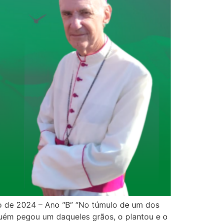
 de 2024 – Ano “B” “No túmulo de um dos
guém pegou um daqueles grãos, o plantou e o