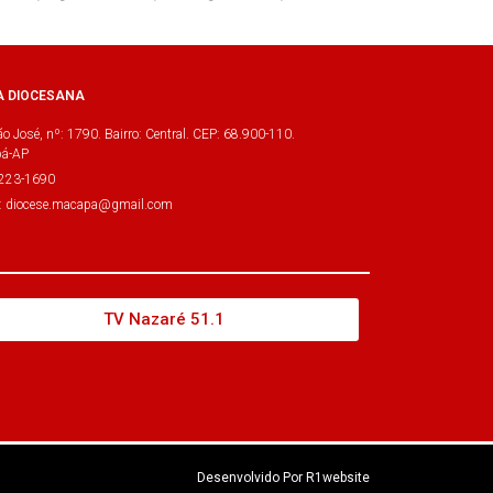
A DIOCESANA
o José, nº: 1790. Bairro: Central. CEP: 68.900-110.
á-AP
3223-1690
l: diocese.macapa@gmail.com
TV Nazaré 51.1
Desenvolvido Por R1website