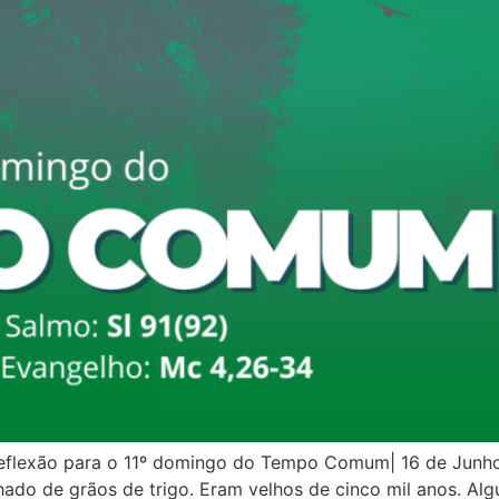
flexão para o 11º domingo do Tempo Comum| 16 de Junho
ado de grãos de trigo. Eram velhos de cinco mil anos. Al