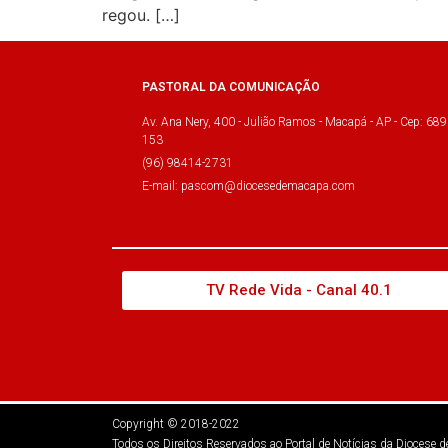
regou. […]
PASTORAL DA COMUNICAÇÃO
Av. Ana Nery, 400 - Julião Ramos - Macapá - AP - Cep: 689
153
(96) 98414-2731
E-mail: pascom@diocesedemacapa.com
TV Rede Vida - Canal 40.1
Copyright © 2018-2022
Todos os Direitos Reservados ao Portal de Notícias da Diocese