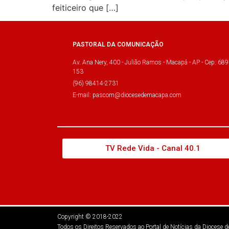
feiticeiro que […]
PASTORAL DA COMUNICAÇÃO
Av. Ana Nery, 400 - Julião Ramos - Macapá - AP - Cep: 689
153
(96) 98414-2731
E-mail: pascom@diocesedemacapa.com
TV Rede Vida - Canal 40.1
Copyright © 2018-2022
Todos os Direitos Reservados ao Portal de Notícias da Diocese