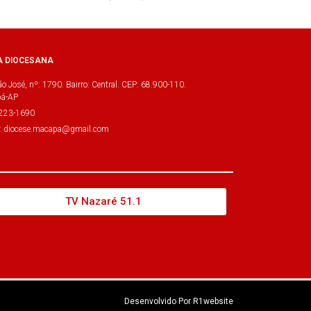
A DIOCESANA
o José, nº: 1790. Bairro: Central. CEP: 68.900-110.
á-AP
3223-1690
l: diocese.macapa@gmail.com
TV Nazaré 51.1
Desenvolvido Por R1website