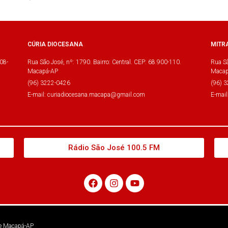
CÚRIA DIOCESANA
MITR
08-
Rua São José, nº: 1790. Bairro: Central. CEP: 68.900-110.
Rua Sã
Macapá-AP
Macap
(96) 3222-0426
(96) 
E-mail: curiadiocesana.macapa@gmail.com
E-mai
Rádio São José 100.5 FM
 de Macapá-AP