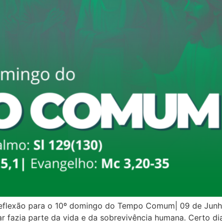
flexão para o 10º domingo do Tempo Comum| 09 de Junho 
 fazia parte da vida e da sobrevivência humana. Certo dia