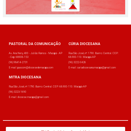
PASTORAL DA COMUNICAÇÃO
CÚRIA DIOCESANA
Av. Ana Nery, 400 - Julião Ramos - Macapá - AP
Rua São José, nº: 1790. Bairro: Central. CEP:
- Cep: 68908-153
68.900-110. Macapá-AP
(96) 98414-2731
(96) 3222-0426
E-mail: pascom@diocesedemacapa.com
E-mail: curiadiocesana.macapa@gmail.com
MITRA DIOCESANA
Rua São José, nº: 1790. Bairro: Central. CEP: 68.900-110. Macapá-AP
(96) 3223-1690
E-mail: diocese.macapa@gmail.com